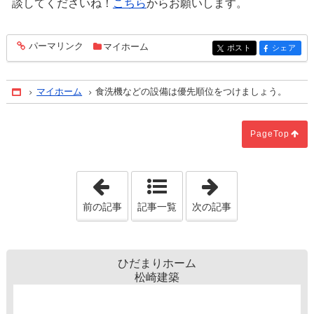
談してくださいね！
こちら
からお願いします。
パーマリンク
マイホーム
entry714
ポスト
シェア
entry714
entry714
マイホーム
食洗機などの設備は優先順位をつけましょう。
Home
PageTop
「日曜日」
「不動産売買の
前の記事
記事一覧
次の記事
ひだまりホーム
松崎建築