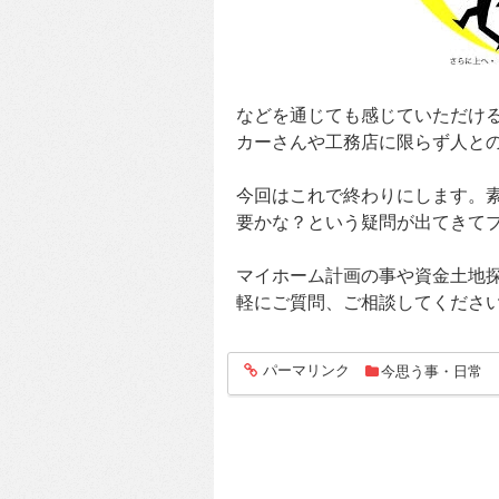
などを通じても感じていただけ
カーさんや工務店に限らず人と
今回はこれで終わりにします。
要かな？という疑問が出てきて
マイホーム計画の事や資金土地
軽にご質問、ご相談してくださ
パーマリンク
今思う事・日常
entry719