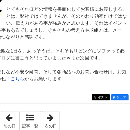
とてもそれほどの情報を書面化してお客様にお渡しするこ
とは、弊社ではできませんが、そのかわり効率だけではな
い、伝え力がある事が強みかと思います。それはイベント
る事もあるでしょうし、そもそもの考え方や取組方は、メー
のつながりと感謝です。
素敵な1日を。あっそうだ、そもそもリビングにソファって必
ブログに書こうと思っていましたｗまた次回です。
探しなど不安や疑問、そして各商品へのお問い合わせは、お気
いね！
こちら
からお願いします。
ポスト
シェア
entry719
entry719
「2021年5月27日」
「2021年5月29日」
前の日
記事一覧
次の日