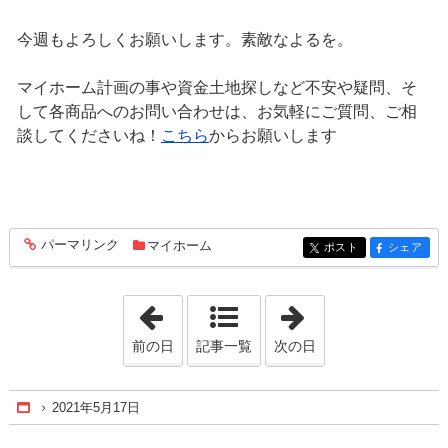
今週もよろしくお願いします。素敵なよるを。
マイホーム計画の事や資金土地探しなど不安や疑問、そ
して各商品へのお問い合わせは、お気軽にご質問、ご相
談してくださいね！
こちら
からお願いします
パーマリンク
マイホーム
entry704
ポスト
シェア
entry704
entry704
「2021年5月16日」
「2021年5月18日
前の日
記事一覧
次の日
2021年5月17日
Home