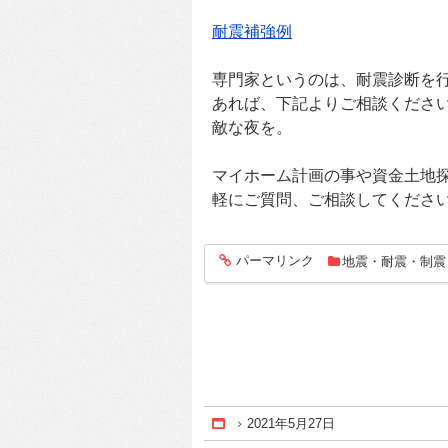
耐震補強例
専門家というのは、耐震診断を
あれば、下記よりご相談くださ
敵な夜を。
マイホーム計画の事や資金土地
軽にご質問、ご相談してくださ
パーマリンク
地震・耐震・制震
entry718
2021年5月27日
Home