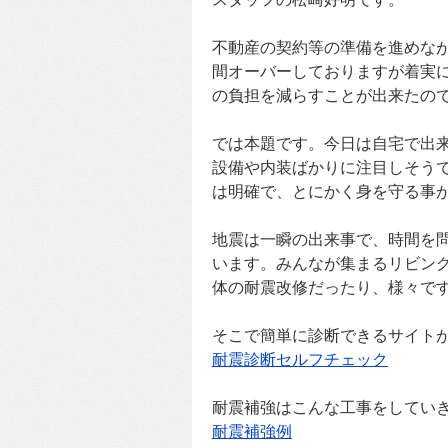
不動産の契約等の準備を進めな
間オーバーしておりますが着実
の負担を減らすことが出来たの
では本題です。今日は自宅で出
設備や内装ばかりに注目しそう
は明確で、とにかく身を守る事
地震は一瞬の出来事で、時間を
います。みんなが集まるリビン
体の耐震改修だったり、様々で
そこで簡単に診断できるサイト
耐震診断セルフチェック
耐震補強はこんな工事をしてい
耐震補強例