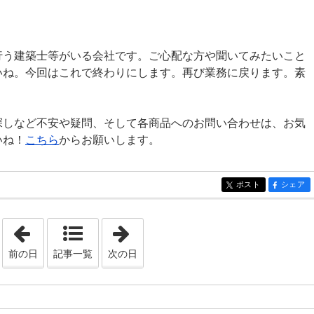
行う建築士等がいる会社です。ご心配な方や聞いてみたいこと
いね。今回はこれで終わりにします。再び業務に戻ります。素
探しなど不安や疑問、そして各商品へのお問い合わせは、お気
いね！
こちら
からお願いします。
ポスト
シェア
entry718
entry718
「2021年5月26日」
「2021年5月28日」
前の日
記事一覧
次の日