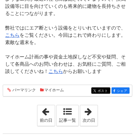
設備等に目を向けていくのも将来的に建物を長持ちさせ
ることにつながります。
弊社ではにエア断という設備をとりいれていますので、
こちら
をご覧ください。今回はこれで終わりにします。
素敵な週末を。
マイホーム計画の事や資金土地探しなど不安や疑問、そ
して各商品へのお問い合わせは、お気軽にご質問、ご相
談してくださいね！
こちら
からお願いします
パーマリンク
マイホーム
entry701
ポスト
シェア
entry701
entry701
「2021年5月14日」
「2021年5月16日
前の日
記事一覧
次の日