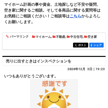
マイホーム計画の事や資金、土地探しなど不安や疑問、
空き家に関するご相談。そして各商品に関する質問等は
お気軽にご相談ください！ご相談等は
こちら
からよろし
くお願いします。
パーマリンク
マイホーム
,
不動産
,
中古住宅
,
空き家
entry1839
ポスト
シェア
entry1839
entry1839
売りに出すときはインスペクションを
2020年12月 3日｜19:23
いつもありがとうございます。