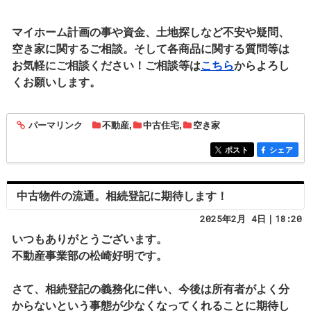
マイホーム計画の事や資金、土地探しなど不安や疑問、
空き家に関するご相談。そして各商品に関する質問等は
お気軽にご相談ください！ご相談等は
こちら
からよろし
くお願いします。
パーマリンク
不動産
,
中古住宅
,
空き家
entry1906
ポスト
シェア
entry1906
entry1906
中古物件の流通。相続登記に期待します！
2025年2月 4日｜18:20
いつもありがとうございます。
不動産事業部の松崎好明です。
さて、相続登記の義務化に伴い、今後は所有者がよく分
からないという事態が少なくなってくれることに期待し