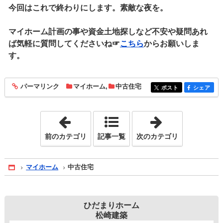
今回はこれで終わりにします。素敵な夜を。
マイホーム計画の事や資金土地探しなど不安や疑問あれ
ば気軽に質問してくださいね☞
こちら
からお願いしま
す。
パーマリンク
マイホーム
,
中古住宅
entry460
ポスト
シェア
entry460
entry460
「暑さ・寒さ対策」
「照明」
前のカテゴリ
記事一覧
次のカテゴリ
マイホーム
中古住宅
Home
ひだまりホーム
松崎建築