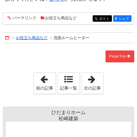
パーマリンク
お役立ち商品など
entry535
ポスト
シェア
entry535
entry535
お役立ち商品など
洗面ルームヒーター
Home
PageTop
「注文住宅をお考えの方へ！電気配線の
「レインズには
前の記事
記事一覧
次の記事
ひだまりホーム
松崎建築