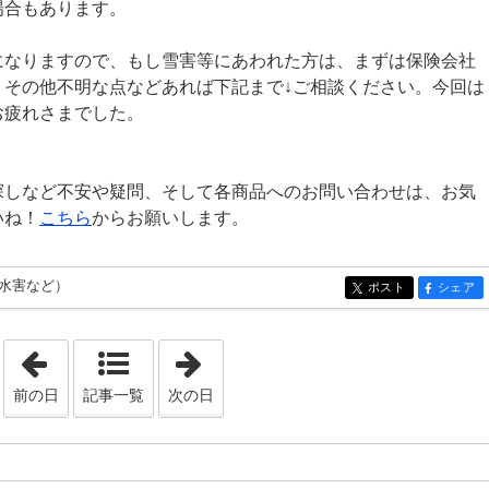
場合もあります。
になりますので、もし雪害等にあわれた方は、まずは保険会社
。その他不明な点などあれば下記まで↓ご相談ください。今回は
お疲れさまでした。
探しなど不安や疑問、そして各商品へのお問い合わせは、お気
いね！
こちら
からお願いします。
水害など）
ポスト
シェア
entry525
entry525
「2021年1月15日」
「2021年1月17日」
前の日
記事一覧
次の日