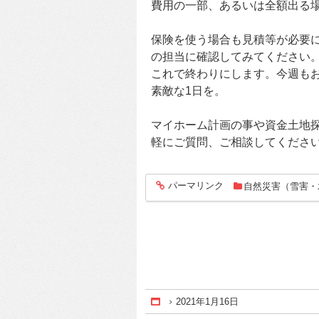
費用の一部、あるいは全額出る
保険を使う場合も見積等が必要
の担当に確認してみてください
これで終わりにします。今週も
素敵な1日を。
マイホーム計画の事や資金土地
軽にご質問、ご相談してくださ
パーマリンク
自然災害（雪害・
entry525
2021年1月16日
Home