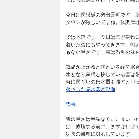
今日は雨模様の奥出雲町です。
ダウンが激しいですね。体調管
では本題です。今日は雪が建物
着いた後にもやってきます。例え
もない重さです。雪は温度の変
気温が上がると雨どいを経て水
氷となり屋根と接している雪は
時に雨どいの集水器も壊すとい
落下した集水器と竪樋
雪害
雪の重さは半端なく、こういっ
は、修理する前に、まずは掛け
災害の修理に対応しています。