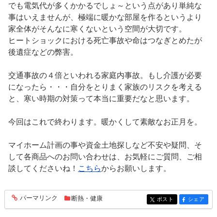
でも電気代が多くかかるでしょ～という点があり単純な
事はいえませんが、極端に暖かな部屋を作るというより
家全体がそんなに寒くないという空間が大切です。
ヒートショックにおける死亡事故や命はつなぎとめたが
後遺症などの弊害。
交通事故の４倍といわれる家庭内事故。もし介護が必要
になったら・・・自分をとりまく家族のリスクを考える
と、寒い時期の対策って本当に重要だなと思います。
今回はこれで終わります。暖かくして素敵なお正月を。
マイホーム計画の事や資金土地探しなど不安や疑問、そ
して各商品へのお問い合わせは、お気軽にご質問、ご相
談してくださいね！
こちら
からお願いします。
パーマリンク
断熱・健康
entry509
ポスト
シェア
entry509
entry509