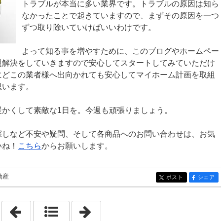
トラブルが本当に多い業界です。トラブルの原因は知ら
なかったことで起きていますので、まずその原因を一つ
ずつ取り除いていけばいいわけです。
よって知る事を増やすために、このブログやホームペー
題解決をしていきますので安心してスタートしてみていただけ
にどこの業者様へ出向かれても安心してマイホーム計画を取組
思います。
暖かくして素敵な1日を。今週も頑張りましょう。
探しなど不安や疑問、そして各商品へのお問い合わせは、お気
いね！
こちら
からお願いします。
動産
ポスト
シェア
entry518
entry518
「2021年1月10日」
「2021年1月12日」