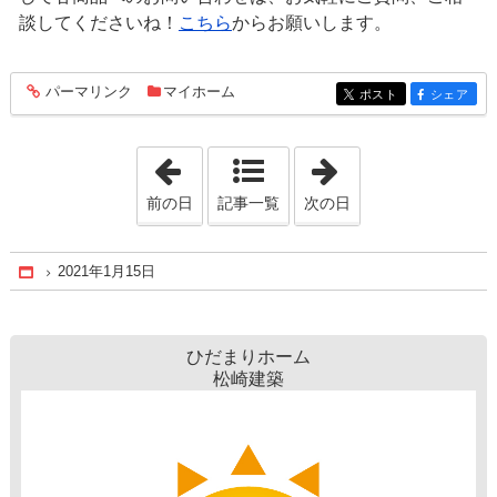
談してくださいね！
こちら
からお願いします。
パーマリンク
マイホーム
entry523
ポスト
シェア
entry523
entry523
「2021年1月14日」
「2021年1月16日
前の日
記事一覧
次の日
2021年1月15日
Home
ひだまりホーム
松崎建築