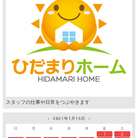
スタッフの仕事や日常をつぶやきます
«
2021年1月15日
»
日
月
火
水
木
金
土
1
2