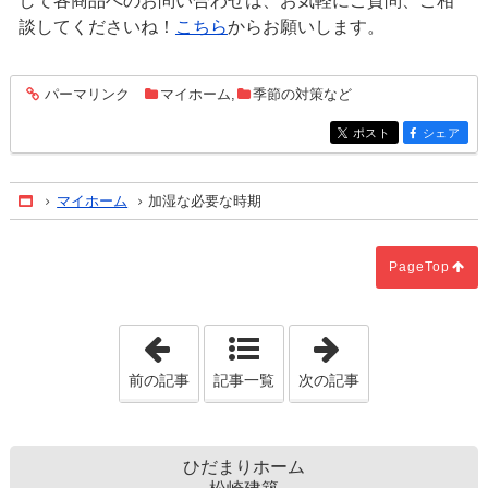
して各商品へのお問い合わせは、お気軽にご質問、ご相
談してくださいね！
こちら
からお願いします。
パーマリンク
マイホーム
,
季節の対策など
entry511
ポスト
シェア
entry511
entry511
マイホーム
加湿な必要な時期
Home
PageTop
「リビングからの景色って大切」
「既存住宅を購
前の記事
記事一覧
次の記事
ひだまりホーム