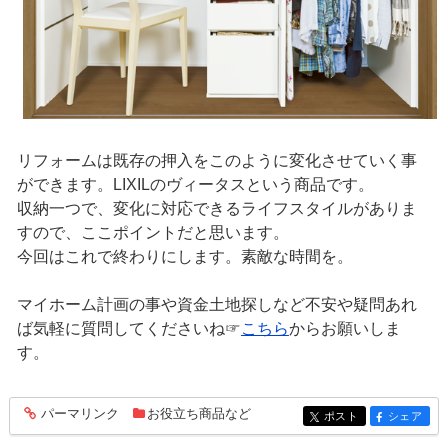
リフォームは既存の押入をこのように変化させていく事
ができます。LIXILのヴィータスという商品です。
収納一つで、変化に対応できるライフスタイルがありま
すので、ここポイントだと思います。
今回はこれで終わりにします。素敵な時間を。
マイホーム計画の事や資金土地探しなど不安や疑問あれ
ば気軽に質問してくださいね☞
こちら
からお願いしま
す。
パーマリンク
お役立ち商品など
entry311
ポスト
シェア
entry311
entry311