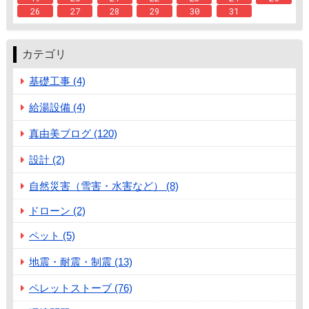
26
27
28
29
30
31
カテゴリ
基礎工事 (4)
給湯設備 (4)
真由美ブログ (120)
設計 (2)
自然災害（雪害・水害など） (8)
ドローン (2)
ペット (5)
地震・耐震・制震 (13)
ペレットストーブ (76)