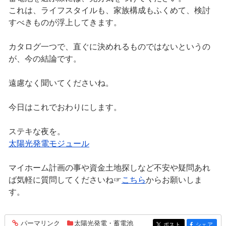
これは、ライフスタイルも、家族構成もふくめて、検討
すべきものが浮上してきます。
カタログ一つで、直ぐに決めれるものではないというの
が、今の結論です。
遠慮なく聞いてくださいね。
今日はこれでおわりにします。
ステキな夜を。
太陽光発電モジュール
マイホーム計画の事や資金土地探しなど不安や疑問あれ
ば気軽に質問してくださいね☞
こちら
からお願いしま
す。
パーマリンク
太陽光発電・蓄電池
entry322
ポスト
シェア
entry322
entry322