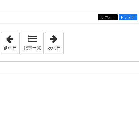
ポスト
シェア
entry325
entry325
「2020年7月29日」
「2020年7月31日」
前の日
記事一覧
次の日