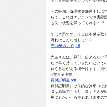
今の時期、洗濯物を部屋干しに
らで、これはエアコンで冷房除
も良い状態を保ってくれるので
では本題です。今日は不動産取
流れはこんな感じです☟
売買契約まで.pdf
売主さんは、原則、出来るだけ
だけ早く持っていきたいという
買う意思がある場合はまず、買
☟買付証明書
買付証明書.pdf
買付証明書には法的な拘束力は
引は高額でもあり、多くの人が
用にもかかわる事もありますの