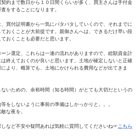
買契約まで数日から１０日間くらいが多く、買主さんは手付金
審査をすることになります。
は、買付証明書から一気にバタバタしていくので、それまでに
しておくことが大前提です。親御さんへは、できるだけ早い段
えておくことも必要だと思います。
ローン選定、これらは一連の流れがありますので、総額資金計
には終えておくのが良いと思います。土地が確定しないと正確
握により、概算でも、土地にかけられる費用などが出てきま
しないための、余裕時間（知る時間）がとても大切だというの
約等をしないように事前の準備はしかっかりと。。。
素敵な夜を。
探しなど不安や疑問あれば気軽に質問してくださいね☞
こちら