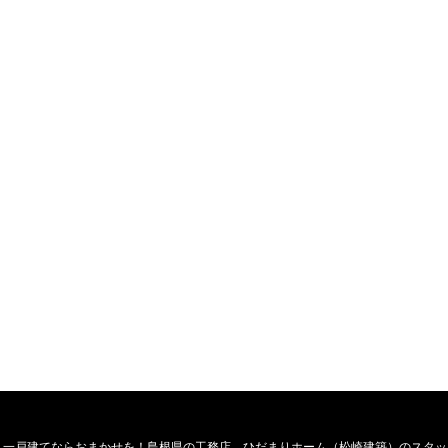
・一戸建てならおまかせを！島根県の工務店、ひだまりホーム（松崎建築）のスタッ