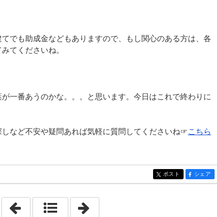
建てでも助成金などもありますので、もし関心のある方は、各
てみてくださいね。
葉が一番あうのかな。。。と思います。今日はこれで終わりに
探しなど不安や疑問あれば気軽に質問してくださいね☞
こちら
ポスト
シェア
entry321
entry321
「2020年7月25日」
「2020年7月27日」