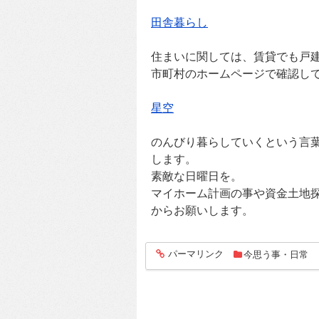
田舎暮らし
住まいに関しては、賃貸でも戸
市町村のホームページで確認し
星空
のんびり暮らしていくという言
します。
素敵な日曜日を。
マイホーム計画の事や資金土地
からお願いします。
パーマリンク
今思う事・日常
entry321