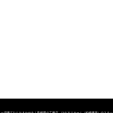
・一戸建てならおまかせを！島根県の工務店、ひだまりホーム（松崎建築）のスタッ