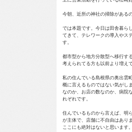
今朝、近所の神社の掃除がある
では本題です。今日は田舎暮ら
てきて、テレワークの導入やス
す。
都市型から地方分散型へ移行す
考えられてる方も以前より増え
私の住んでいる島根県の奥出雲
概に言えるものではない気がし
なのか、お店の数なのか、病院
れぞれです。
住んでいるものから言えば、明
が主体で、店舗に不自由はあり
ここにも絶対はないと思います