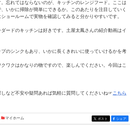
す。忘れてはならないのが、キッチンのレンジフード。ここは
で、いかに掃除が簡単にできるか。このあたりを注目していく
はショールームで実物を確認してみると分かりやすいです。
ンダードのキッチンは好きです。土屋太鳳さんの紹介動画はイ
ップのシンクもあり、いかに長くきれいに使っていけるかを考
ワクワクはかなりの物ですので、楽しんでください。今回はこ
探しなど不安や疑問あれば気軽に質問してくださいね☞
こちら
,
マイホーム
ポスト
シェア
entry309
entry309