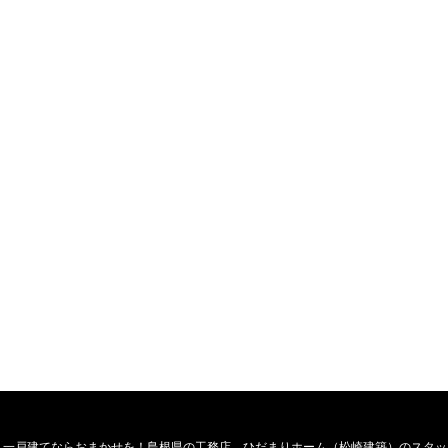
・一戸建てならおまかせを！島根県の工務店、ひだまりホーム（松崎建築）のスタッ