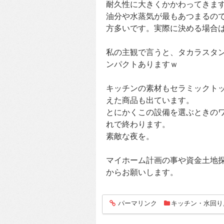
耐久性に大きくかかわってきま
油分や水蒸気が最もあつまるの
方多いです。実際に決める場合
私の主観で言うと、タカラスタ
ンパクトありますｗ
キッチンの素材もセラミックト
えた商品も出ています。
とにかくこの設備を選ぶときの
れで終わります。
素敵な夜を。
マイホーム計画の事や資金土地
からお願いします。
パーマリンク
キッチン・水回り
entry309