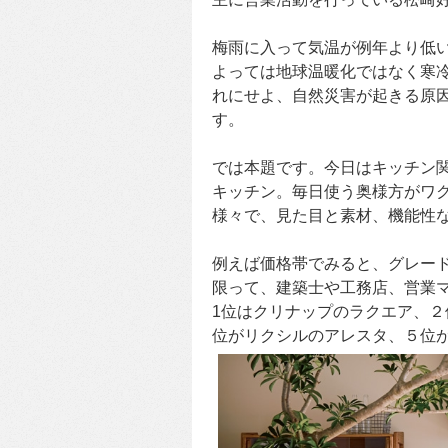
梅雨に入って気温が例年より低
よっては地球温暖化ではなく寒
れにせよ、自然災害が起きる原
す。
では本題です。今日はキッチン
キッチン。毎日使う奥様方がワ
様々で、見た目と素材、機能性
例えば価格帯でみると、グレー
限って、建築士や工務店、営業
1位はクリナップのラクエア、
位がリクシルのアレスタ、５位