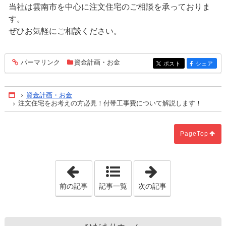
当社は雲南市を中心に注文住宅のご相談を承っておりま
す。
ぜひお気軽にご相談ください。
パーマリンク
資金計画・お金
entry543
ポスト
シェア
entry543
entry543
資金計画・お金
Home
注文住宅をお考えの方必見！付帯工事費について解説します！
PageTop
「住宅ローンはどれがいいの？」
「売買契約の特
前の記事
記事一覧
次の記事