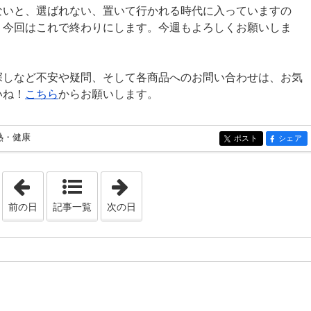
ないと、選ばれない、置いて行かれる時代に入っていますの
。今回はこれで終わりにします。今週もよろしくお願いしま
。
探しなど不安や疑問、そして各商品へのお問い合わせは、お気
いね！
こちら
からお願いします。
熱・健康
ポスト
シェア
entry600
entry600
「2021年3月14日」
「2021年3月16日」
前の日
記事一覧
次の日