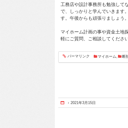
工務店や設計事務所も勉強して
で、しっかりと学んでいきます
す。午後からも頑張りましょう
マイホーム計画の事や資金土地
軽にご質問、ご相談してくださ
パーマリンク
マイホーム
,
断
entry600
2021年3月15日
Home