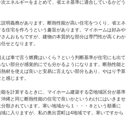
一次エネルギーをまとめて、省エネ基準に適合しているかどう
に説明義務があります。断熱性能が高い住宅をつくり、省エネ
する住宅を作ろうという趣旨があります。マイホームは好みや
皆さんおもちですが、建物の本質的な部分は専門性が高くわか
お任せとなります。
例えば車で言う燃費はいくら？という判断基準が住宅にも出て
らない部分が感覚的にでも分かるようになります。断熱性能と
断熱材を使えば良いと安易に言えない部分もあり、やはり予算
なと感じます。
性能を計算するときに、マイホーム建築する②地域区分が基準
と沖縄と同じ断熱性能の住宅で良いかというわけにはいきませ
に分類されています。寒い地域から１・・・８という順番に
地域に入りますが、私の奥出雲町は4地域です。寒いですから