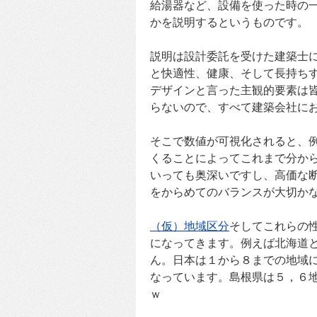
給湯器など、設備を使った時の
かを説明するというものです。
説明は設計委託を受けた建築士
と快適性、健康、そして長持ち
デザインと言った主観的要素は
らないので、すべて建築会社に
そこで数値が可視化されると、
くることによってこれまで分か
いっても奥深いですし、高価な
をからめてのバランスが大切か
（仮）地域区分
そしてこれらの
になってきます。例えば北海道
ん。日本は１から８までの地域
なっています。島根県は５，６
ｗ