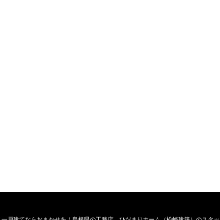
・一戸建てならおまかせを！島根県の工務店、ひだまりホーム（松崎建築）のスタッ