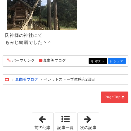
氏神様の神社にて
もみじ綺麗でした＾＾
パーマリンク
真由美ブログ
entry976
ポスト
シェア
entry976
entry976
真由美ブログ
ペレットストーブ体感会2回目
Home
PageTop
「工務店とハウスメーカーの違いをご存
「水害ハザード
前の記事
記事一覧
次の記事