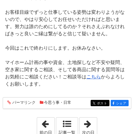
お客様目線でずっと仕事している姿勢は変わりようがな
いので、やはり安心してお任せいただければと思いま
す。努力は誰のためにしてるのか？それさえぶれなけれ
ばきっと良いご縁は繋がると信じて疑いません。
今回はこれで終わりにします。お休みなさい。
マイホーム計画の事や資金、土地探しなど不安や疑問、
空き家に関するご相談、そして各商品に関する質問等は
お気軽にご相談ください！ご相談等は
こちら
からよろし
くお願いします。
パーマリンク
今思う事・日常
entry983
ポスト
シェア
entry983
entry983
「2021年11月15日」
「2021年11月17
前の日
記事一覧
次の日