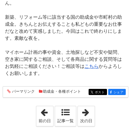
ん。
新築、リフォーム等に該当する国の助成金や市町村の助
成金。きちんとお伝えすることも私どもの重要なお仕事
だなと改めて実感しました。今回はこれで終わりにしま
す。素敵な夜を。
マイホーム計画の事や資金、土地探しなど不安や疑問、
空き家に関するご相談、そして各商品に関する質問等は
お気軽にご相談ください！ご相談等は
こちら
からよろし
くお願いします。
パーマリンク
助成金・各種ポイント
entry963
ポスト
シェア
entry963
entry963
「2021年11月 2日」
「2021年11月 4
前の日
記事一覧
次の日