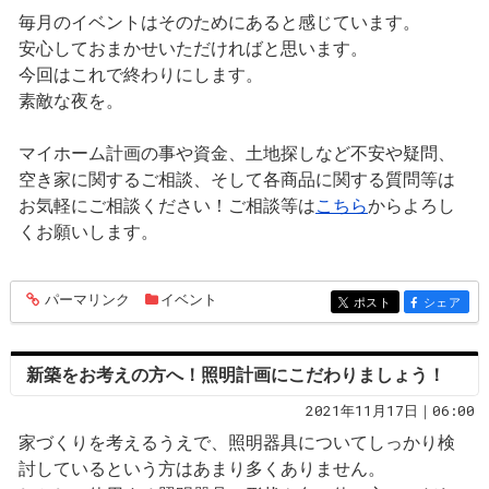
毎月のイベントはそのためにあると感じています。
安心しておまかせいただければと思います。
今回はこれで終わりにします。
素敵な夜を。
マイホーム計画の事や資金、土地探しなど不安や疑問、
空き家に関するご相談、そして各商品に関する質問等は
お気軽にご相談ください！ご相談等は
こちら
からよろし
くお願いします。
パーマリンク
イベント
entry985
ポスト
シェア
entry985
entry985
新築をお考えの方へ！照明計画にこだわりましょう！
2021年11月17日｜06:00
家づくりを考えるうえで、照明器具についてしっかり検
討しているという方はあまり多くありません。