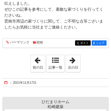
伝えしました。
ぜひこの記事を参考にして、素敵な家づくりを行ってく
ださいね。
雲南市周辺の家づくりに関して、ご不明な点等ございま
したらお気軽に当社までご連絡ください。
パーマリンク
照明
entry972
ポスト
シェア
entry972
entry972
「2021年11月16日」
「2021年11月18
前の日
記事一覧
次の日
2021年11月17日
Home
ひだまりホーム
松崎建築