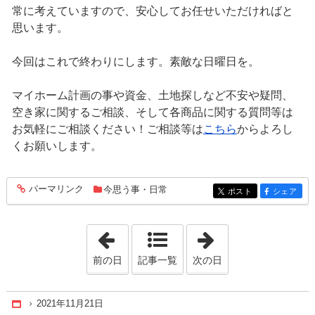
常に考えていますので、安心してお任せいただければと
思います。
今回はこれで終わりにします。素敵な日曜日を。
マイホーム計画の事や資金、土地探しなど不安や疑問、
空き家に関するご相談、そして各商品に関する質問等は
お気軽にご相談ください！ご相談等は
こちら
からよろし
くお願いします。
パーマリンク
今思う事・日常
entry989
ポスト
シェア
entry989
entry989
「2021年11月20日」
「2021年11月22
前の日
記事一覧
次の日
2021年11月21日
Home