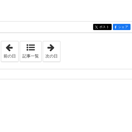
ポスト
シェア
entry978
entry978
「2021年11月10日」
「2021年11月12日」
前の日
記事一覧
次の日