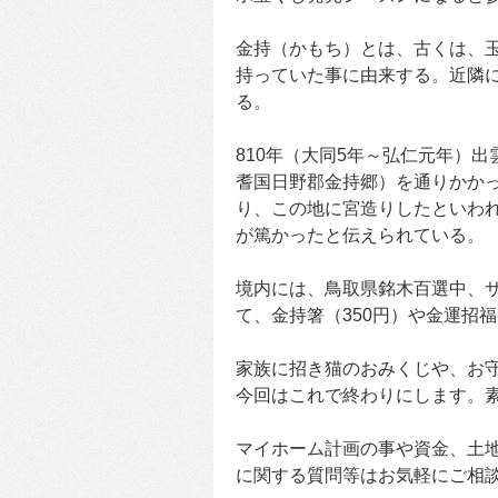
金持（かもち）とは、古くは、
持っていた事に由来する。近隣
る。
810年（大同5年～弘仁元年）
耆国日野郡金持郷）を通りかか
り、この地に宮造りしたといわ
が篤かったと伝えられている。
境内には、鳥取県銘木百選中、
て、金持箸（350円）や金運招
家族に招き猫のおみくじや、お
今回はこれで終わりにします。
マイホーム計画の事や資金、土
に関する質問等はお気軽にご相