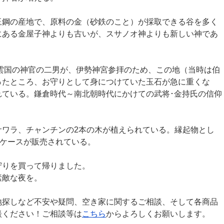
玉鋼の産地で、原料の金（砂鉄のこと）が採取できる谷を多く
にある金屋子神よりも古いが、スサノオ神よりも新しい神であ
出雲国の神官の二男が、伊勢神宮参拝のため、この地（当時は伯
ったところ、お守りとして身につけていた玉石が急に重くな
れている。鎌倉時代～南北朝時代にかけての武将･金持氏の信仰
サワラ、チャンチンの2本の木が植えられている。縁起物とし
福ケースが販売されている。
守りを買って帰りました。
素敵な夜を。
地探しなど不安や疑問、空き家に関するご相談、そして各商品
談ください！ご相談等は
こちら
からよろしくお願いします。