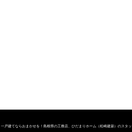
・一戸建てならおまかせを！島根県の工務店、ひだまりホーム（松崎建築）のスタッ