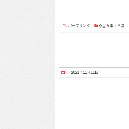
パーマリンク
今思う事・日常
entry978
2021年11月11日
Home