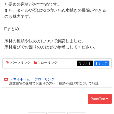
た硬めの床材がおすすめです。
また、タイルや石は水に強いため水拭きの掃除ができる
のも魅力です。
□まとめ
床材の種類や決め方について解説しました。
床材選びでお困りの方はぜひ参考にしてください。
パーマリンク
フローリング
entry686
ポスト
シェア
entry686
entry686
マイホーム
フローリング
Home
注文住宅の床材でお困りの方へ！種類や選び方について解説！
PageTop