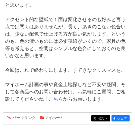
と思います。
アクセント的な壁紙で１面は変化させるのも好みと言う
点では悪くはありませんが、長く、あきのこない色合い
は、少ない配色で仕上げる方が良い気がします。という
のも、色の濃いものには必ず視線がいくので、家具の色
等も考えると、空間はシンプルな色合にしておくのも良
いかなと思います。
今回はこれで終わりにします。すてきなクリスマスを。
マイホーム計画の事や資金土地探しなど不安や疑問、そ
して各商品へのお問い合わせは、お気軽にご質問、ご相
談してくださいね！
こちら
からお願いします。
パーマリンク
マイホーム
entry499
ポスト
シェア
entry499
entry499