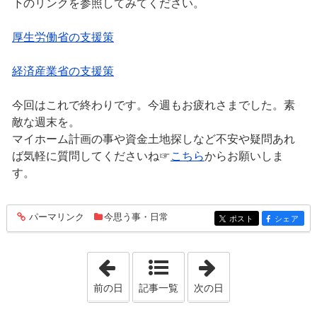
下のリンクを参照してみてください。
厚生労働省の支援策
経済産業省の支援策
今回はこれで終わりです。今週もお疲れさまでした。素
敵な週末を。
マイホーム計画の事や資金土地探しなど不安や疑問あれ
ば気軽に質問してくださいね☞
こちら
からお願いしま
す。
パーマリンク
今思う事・日常
entry289
ポスト
シェア
entry289
entry289
「2020年6月26日」
「2020年6月28日
前の日
記事一覧
次の日