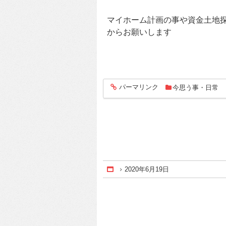
マイホーム計画の事や資金土地
からお願いします
パーマリンク
今思う事・日常
entry281
2020年6月19日
Home