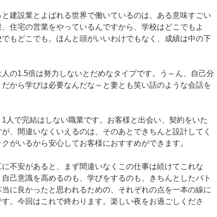
っと建設業とよばれる世界で働いているのは、ある意味すごい
果、住宅の営業をやっているんですから、学校はどこでもよ
校でもどこでも。ほんと頭がいいわけでもなく、成績は中の下
人の1.5倍は努力しないとだめなタイプです。う～ん、自己分
。だから学びは必要なんだな～と妻とも笑い話のような会話を
、1人で完結はしない職業です。お客様と出会い、契約をいた
すが、間違いなくいえるのは、そのあとできちんと設計してく
ックがいるから安心してお客様におすすめができます。
工に不安があると、まず間違いなくこの仕事は続けてこれな
。自己意識を高めるのも、学びをするのも、きちんとしたバト
本当に良かったと思われるための、それぞれの点を一本の線に
です。今回はこれで終わります。楽しい夜をお過ごしくださ