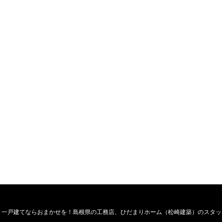
・一戸建てならおまかせを！島根県の工務店、ひだまりホーム（松崎建築）のスタッ