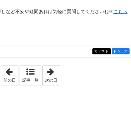
探しなど不安や疑問あれば気軽に質問してくださいね☞
こちら
ポスト
シェア
entry281
entry281
「2020年6月18日」
「2020年6月20日」
前の日
記事一覧
次の日