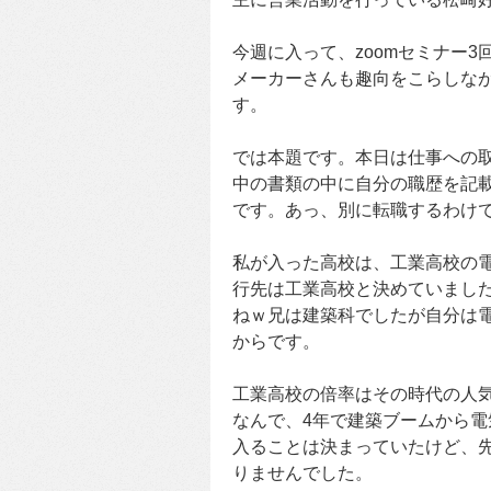
今週に入って、zoomセミナー3
メーカーさんも趣向をこらしな
す。
では本題です。本日は仕事への
中の書類の中に自分の職歴を記
です。あっ、別に転職するわけ
私が入った高校は、工業高校の
行先は工業高校と決めていまし
ねｗ兄は建築科でしたが自分は
からです。
工業高校の倍率はその時代の人
なんで、4年で建築ブームから
入ることは決まっていたけど、
りませんでした。