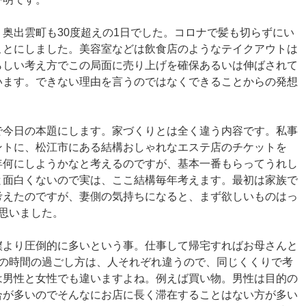
奥出雲町も30度超えの1日でした。コロナで髪も切らずにい
ことにしました。美容室などは飲食店のようなテイクアウトは
らしい考え方でこの局面に売り上げを確保あるいは伸ばされて
います。できない理由を言うのではなくできることからの発想
で今日の本題にします。家づくりとは全く違う内容です。私事
ントに、松江市にある結構おしゃれなエステ店のチケットを
年何にしようかなと考えるのですが、基本一番もらってうれし
と面白くないので実は、ここ結構毎年考えます。最初は家族で
考えたのですが、妻側の気持ちになると、まず欲しいものはっ
思いました。
僕より圧倒的に多いという事。仕事して帰宅すればお母さんと
人の時間の過ごし方は、人それぞれ違うので、同じくくりで考
は男性と女性でも違いますよね。例えば買い物。男性は目的の
合が多いのでそんなにお店に長く滞在することはない方が多い