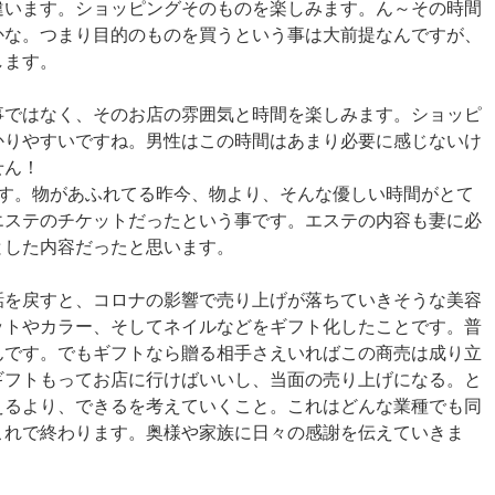
違います。ショッピングそのものを楽しみます。ん～その時間
かな。つまり目的のものを買うという事は大前提なんですが、
します。
事ではなく、そのお店の雰囲気と時間を楽しみます。ショッピ
かりやすいですね。男性はこの時間はあまり必要に感じないけ
せん！
です。物があふれてる昨今、物より、そんな優しい時間がとて
エステのチケットだったという事です。エステの内容も妻に必
とした内容だったと思います。
話を戻すと、コロナの影響で売り上げが落ちていきそうな美容
ットやカラー、そしてネイルなどをギフト化したことです。普
んです。でもギフトなら贈る相手さえいればこの商売は成り立
ギフトもってお店に行けばいいし、当面の売り上げになる。と
えるより、できるを考えていくこと。これはどんな業種でも同
これで終わります。奥様や家族に日々の感謝を伝えていきま