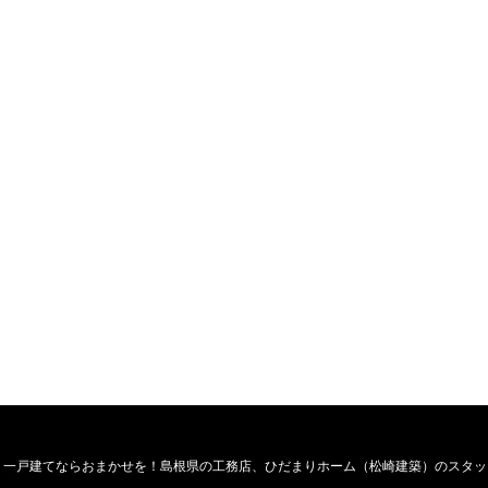
・一戸建てならおまかせを！島根県の工務店、ひだまりホーム（松崎建築）のスタッ