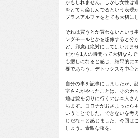
かもしれません。しかし女性は
をとても楽しんでるという表現
プラスアルファをとても大切に
それは買うとか買わないという
ングモールとかを想像すると分
ど、邪魔は絶対にしてはいけま
だから1人の時間って大切なん
も癒しになると感じ、結果的に
要であろう、デトックスを中心
自分の事を記事にしましたが、
室さんがやったことは、そのカ
通は髪を切りに行くのは本人さ
ちます。コロナがおさまったら
いうことでした。できないを考
じだな～と感じました。今回は
しょう。素敵な夜を。