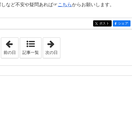
探しなど不安や疑問あれば☞
こちら
からお願いします。
ポスト
シェア
entry270
entry270
「2020年6月 7日」
「2020年6月 9日」
前の日
記事一覧
次の日