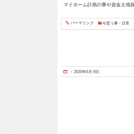
マイホーム計画の事や資金土地
パーマリンク
今思う事・日常
entry270
2020年6月 8日
Home