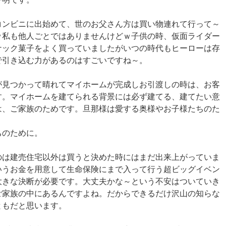
コンビニに出始めて、世のお父さん方は買い物連れて行って～
ｗ私も他人ごとではありませんけどｗ子供の時、仮面ライダー
ナック菓子をよく買っていましたがいつの時代もヒーローは存
で引き込む力があるのはすごいですね～。
が見つかって晴れてマイホームが完成しお引渡しの時は、お客
す。マイホームを建てられる背景には必ず建てる、建てたい意
は、ご家族のためです。旦那様は愛する奥様やお子様たちのた
ちのために。
のは建売住宅以外は買うと決めた時にはまだ出来上がっていま
いうお金を用意して生命保険にまで入って行う超ビッグイベン
大きな決断が必要です。大丈夫かな～という不安はついていき
ご家族の中にあるんですよね。だからできるだけ沢山の知らな
ともだと思います。