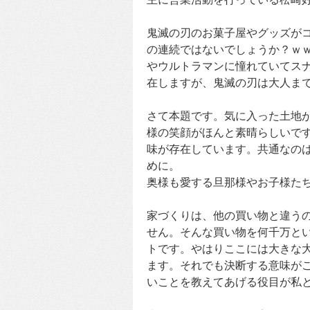
鬼滅の刃のお菓子屋やグッズが
の連続ではないでしょうか？ｗ
やウルトラマンに憧れていてス
在しますが、鬼滅の刃は大人ま
さて本題です。気に入った土地
様の笑顔がほんと素晴らしいで
味が存在しています。共通なの
めに。
奥様も愛する旦那様やお子様た
家づくりは、他の買い物と違う
せん。そんな買い物を何千万と
トです。やはりここには大きな
ます。それでも決断する意味が
いことを教えてあげる役目が私