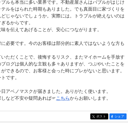
ラブルも本当に多い業界です。不動産屋さんはバブルがはじけ
ッテルをはられた時期もありました。でも真面目に家づくりを
んどじゃないでしょうか。実際には。トラブルが絶えないのは
すぎるからです。
意味を伝えてあげることが、安心につながります。
対に必要です。今のお客様は部分的に素人ではないような方も
ていただくことで、後悔するリスク、またマイホームを手放す
のブログは個人的な主観も多々ありますが、つぶやいたことを
とができるので、お客様と会った時にブレがないと思います。
ートです。
今日アベノマスクが届きました。ありがたく使います。
探しなど不安や疑問あれば☞
こちら
からお願いします。
ポスト
シェア
entry266
entry266