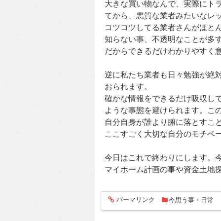
大きな買い物なんで、実際にト
てから、悪質な業者みたいなレ
コツコツしてる業者さんがほと
知らない事、不透明なことが多
だからできるだけわかりやすく
逆に私たち業者も日々勉強が絶
おられます。
確かな情報をできるだけ吸収し
ような事態を避けられます。こ
自分自身が誰より腑に落とすこ
ここすごく大切な自分のモチベ
今日はこれで終わりにします。
マイホーム計画の事や資金土地
パーマリンク
今思う事・日常
entry266