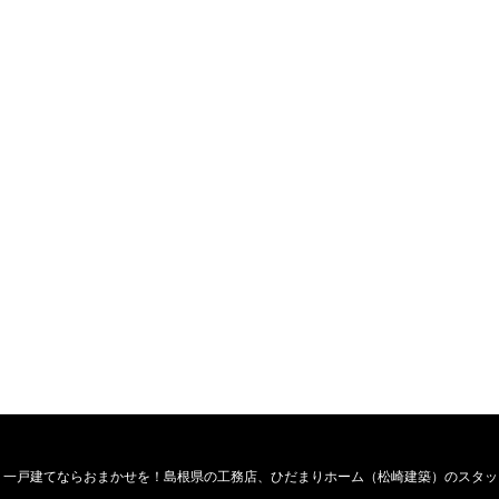
・一戸建てならおまかせを！島根県の工務店、ひだまりホーム（松崎建築）のスタッ