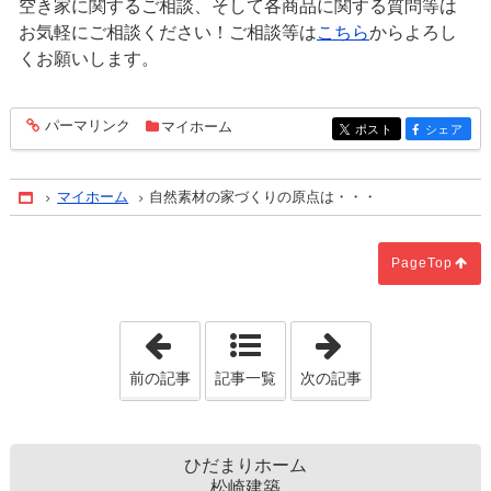
空き家に関するご相談、そして各商品に関する質問等は
お気軽にご相談ください！ご相談等は
こちら
からよろし
くお願いします。
パーマリンク
マイホーム
entry1116
ポスト
シェア
entry1116
entry1116
マイホーム
自然素材の家づくりの原点は・・・
Home
PageTop
「質の高い睡眠のために」
「木造住宅の特
前の記事
記事一覧
次の記事
ひだまりホーム
松崎建築