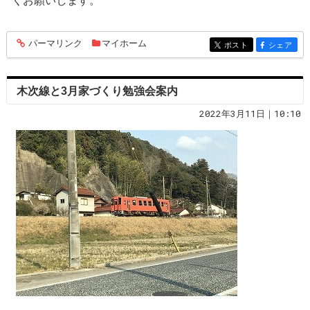
くお願いします。
パーマリンク
マイホーム
entry1126
ポスト
シェア
entry1126
entry1126
木次線と3月家づくり勉強会案内
2022年3月11日｜10:10