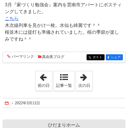
3月『家づくり勉強会』案内を雲南市アパートにポスティ
ングしてきました。
こちら
木次線列車を見かけ一枚。水仙も綺麗です＾＾
桜並木には提灯も準備されていました。桜の季節が楽し
みですね＾＾
パーマリンク
真由美ブログ
entry1125
ポスト
シェア
entry1125
entry1125
「2022年3月10日」
「2022年3月12日
前の日
記事一覧
次の日
2022年3月11日
Home
ひだまりホーム