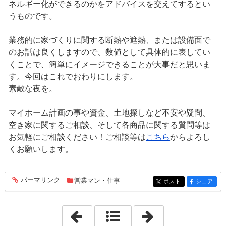
ネルギー化ができるのかをアドバイスを交えてするとい
うものです。
業務的に家づくりに関する断熱や遮熱、または設備面で
のお話は良くしますので、数値として具体的に表してい
くことで、簡単にイメージできることが大事だと思いま
す。今回はこれでおわりにします。
素敵な夜を。
マイホーム計画の事や資金、土地探しなど不安や疑問、
空き家に関するご相談、そして各商品に関する質問等は
お気軽にご相談ください！ご相談等は
こちら
からよろし
くお願いします。
パーマリンク
営業マン・仕事
entry1141
ポスト
シェア
entry1141
entry1141
「2022年3月28日」
「2022年3月30日