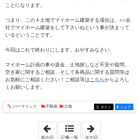
ことになります。
つまり、このＡ土地でマイホーム建築する場合は、○○会
社でマイホーム建築をして下さいねという事が決まって
いるということです。
今回はこれで終わりにします。おやすみなさい。
マイホーム計画の事や資金、土地探しなど不安や疑問、
空き家に関するご相談、そして各商品に関する質問等は
お気軽にご相談ください！ご相談等は
こちら
からよろし
くお願いします。
パーマリンク
不動産
,
土地
entry1118
ポスト
シェア
entry1118
entry1118
「2022年3月 7日」
「2022年3月 9日
前の日
記事一覧
次の日