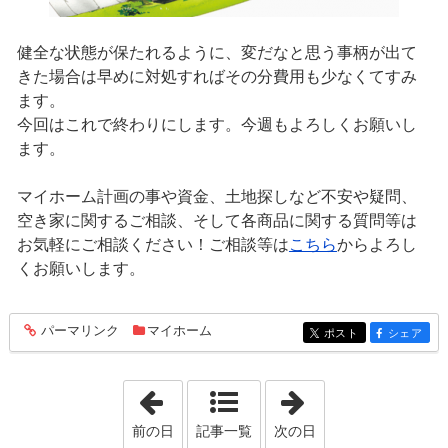
健全な状態が保たれるように、変だなと思う事柄が出て
きた場合は早めに対処すればその分費用も少なくてすみ
ます。
今回はこれで終わりにします。今週もよろしくお願いし
ます。
マイホーム計画の事や資金、土地探しなど不安や疑問、
空き家に関するご相談、そして各商品に関する質問等は
お気軽にご相談ください！ご相談等は
こちら
からよろし
くお願いします。
パーマリンク
マイホーム
entry1117
ポスト
シェア
entry1117
entry1117
「2022年3月 5日」
「2022年3月 8日
前の日
記事一覧
次の日