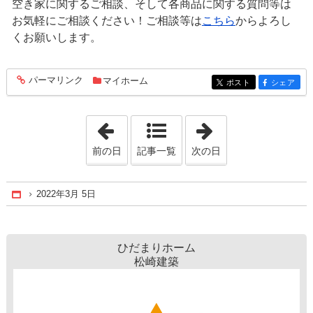
空き家に関するご相談、そして各商品に関する質問等は
お気軽にご相談ください！ご相談等は
こちら
からよろし
くお願いします。
パーマリンク
マイホーム
entry1116
ポスト
シェア
entry1116
entry1116
「2022年3月 4日」
「2022年3月 7日
前の日
記事一覧
次の日
2022年3月 5日
Home
ひだまりホーム
松崎建築