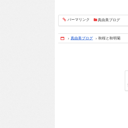
パーマリンク
真由美ブログ
entry914
真由美ブログ
秋桜と秋明菊
Home