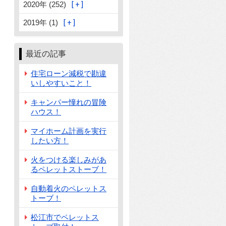
2020年 (252)
2019年 (1)
最近の記事
住宅ローン減税で勘違
いしやすいこと！
キャンパー憧れの冒険
ハウス！
マイホーム計画を実行
したい方！
火をつける楽しみがあ
るペレットストーブ！
自動着火のペレットス
トーブ！
松江市でペレットス