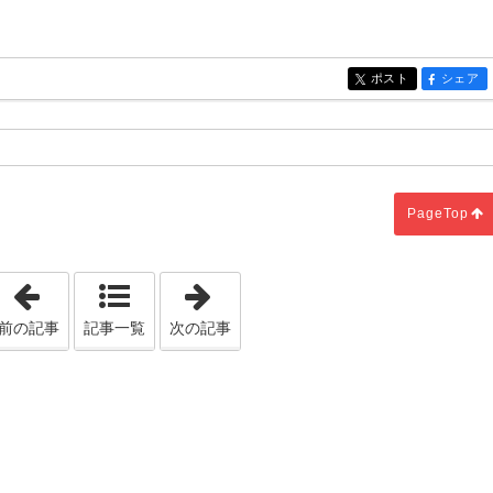
ポスト
シェア
entry914
entry914
PageTop
「ペレットストーブの助成金申請」
「自宅でワーキングスペース」
前の記事
記事一覧
次の記事