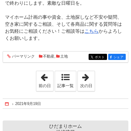
で終わりにします。素敵な日曜日を。
マイホーム計画の事や資金、土地探しなど不安や疑問、
空き家に関するご相談、そして各商品に関する質問等は
お気軽にご相談ください！ご相談等は
こちら
からよろし
くお願いします。
パーマリンク
不動産
,
土地
entry902
ポスト
シェア
entry902
entry902
「2021年9月18日」
「2021年9月20日
前の日
記事一覧
次の日
2021年9月19日
Home
ひだまりホーム