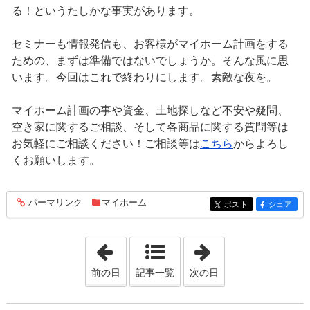
る！というたしかな事実があります。
セミナーも情報発信も、お客様がマイホーム計画をする
ための、まずは準備ではないでしょうか。そんな風に思
います。今回はこれで終わりにします。素敵な夜を。
マイホーム計画の事や資金、土地探しなど不安や疑問、
空き家に関するご相談、そして各商品に関する質問等は
お気軽にご相談ください！ご相談等は
こちら
からよろし
くお願いします。
パーマリンク
マイホーム
entry899
ポスト
シェア
entry899
entry899
「2021年9月15日」
「2021年9月17日
前の日
記事一覧
次の日