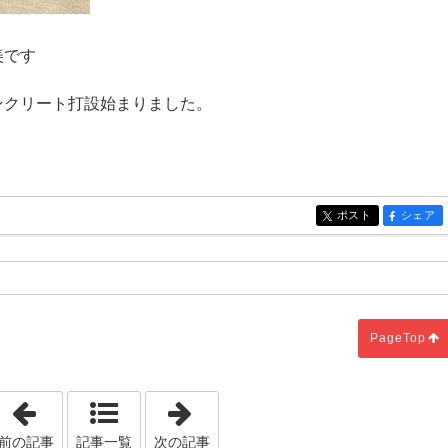
美です
ンクリート打設始まりました。
ポスト
シェア
entry784
entry784
設
PageTop
「スペーサーブロック」
「農地が絡むと売買に影響が出る」
前の記事
記事一覧
次の記事