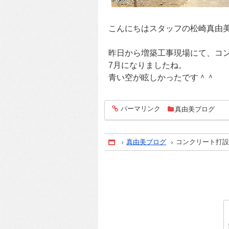
こんにちはスタッフの松崎真由
昨日から増築工事現場にて、コ
7月になりましたね。
青い空が眩しかったです＾＾
パーマリンク
真由美ブログ
entry784
真由美ブログ
コンクリート打
Home