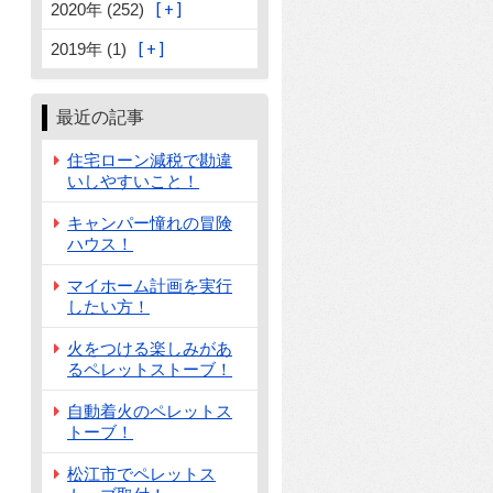
2020年 (252)
2019年 (1)
最近の記事
住宅ローン減税で勘違
いしやすいこと！
キャンパー憧れの冒険
ハウス！
マイホーム計画を実行
したい方！
火をつける楽しみがあ
るペレットストーブ！
自動着火のペレットス
トーブ！
松江市でペレットス