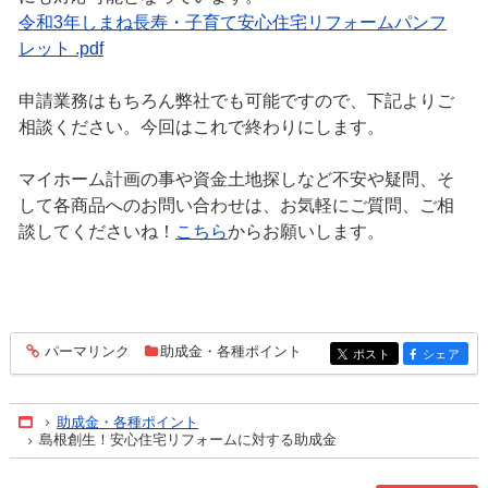
令和3年しまね長寿・子育て安心住宅リフォームパンフ
レット .pdf
申請業務はもちろん弊社でも可能ですので、下記よりご
相談ください。今回はこれで終わりにします。
マイホーム計画の事や資金土地探しなど不安や疑問、そ
して各商品へのお問い合わせは、お気軽にご質問、ご相
談してくださいね！
こちら
からお願いします。
パーマリンク
助成金・各種ポイント
entry674
ポスト
シェア
entry674
entry674
助成金・各種ポイント
Home
島根創生！安心住宅リフォームに対する助成金