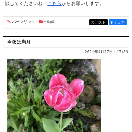
談してくださいね！
こちら
からお願いします。
パーマリンク
不動産
entry669
ポスト
シェア
entry669
entry669
今夜は満月
2021年4月27日｜17:39