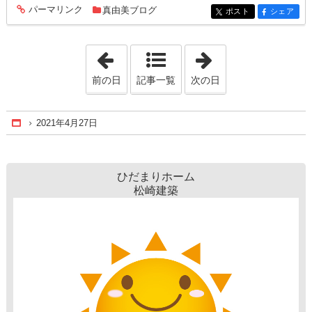
パーマリンク
真由美ブログ
entry670
ポスト
シェア
entry670
entry670
「2021年4月26日」
「2021年4月28日
前の日
記事一覧
次の日
2021年4月27日
Home
ひだまりホーム
松崎建築