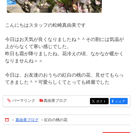
こんにちはスタッフの松崎真由美です
今日はお天気が良くなりましたね＾＾その割には気温が
上がらなくて寒い感じでした。
昨日も霜が降りましたね。花冷えの頃、なかなか暖かく
なりませんね＞＜
今日は、お友達のおうちの紅白の桃の花、見せてもらっ
てきました＾＾可愛らしくてとっても綺麗でした
パーマリンク
真由美ブログ
entry655
ポスト
シェア
entry655
entry655
真由美ブログ
紅白の桃の花
Home