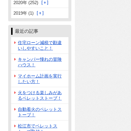
2020年 (252)
2019年 (1)
最近の記事
住宅ローン減税で勘違
いしやすいこと！
キャンパー憧れの冒険
ハウス！
マイホーム計画を実行
したい方！
火をつける楽しみがあ
るペレットストーブ！
自動着火のペレットス
トーブ！
松江市でペレットス