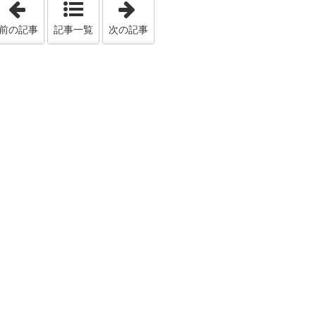
「節税をうけるには申告が必要になる事がある」
「注文住宅をお考えの方へ！土地探
前の記事
記事一覧
次の記事