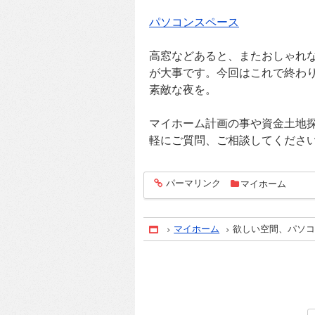
パソコンスペース
高窓などあると、またおしゃれ
が大事です。今回はこれで終わ
素敵な夜を。
マイホーム計画の事や資金土地
軽にご質問、ご相談してくださ
パーマリンク
マイホーム
entry550
マイホーム
欲しい空間、パソ
Home