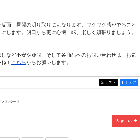
な反面、昼間の明り取りにもなります。ワクワク感がでること
りにします。明日から更に心機一転、楽しく頑張りましょう。
探しなど不安や疑問、そして各商品へのお問い合わせは、お気
いね！
こちら
からお願いします。
ポスト
シェア
entry550
entry550
コンスペース
PageTop