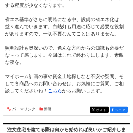
する程度が少なくなります。
省エネ基準がさらに明確になる中、設備の省エネ化は
益々進んでいきます。白熱灯も用途に応じて必要な役割
がありますので、一切不要なんてことはありません。
照明設計も奥深いので、色んな方向からの知識も必要だ
な～って感じます。今回はこれで終わりにします。素敵
な夜を。
マイホーム計画の事や資金土地探しなど不安や疑問、そ
して各商品へのお問い合わせは、お気軽にご質問、ご相
談してくださいね！
こちら
からお願いします。
パーマリンク
照明
entry575
ポスト
シェア
entry575
entry575
注文住宅を建てる際は何から始めれば良いかご紹介しま