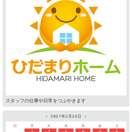
スタッフの仕事や日常をつぶやきます
«
2021年2月26日
»
日
月
火
水
木
金
土
1
2
3
4
5
6