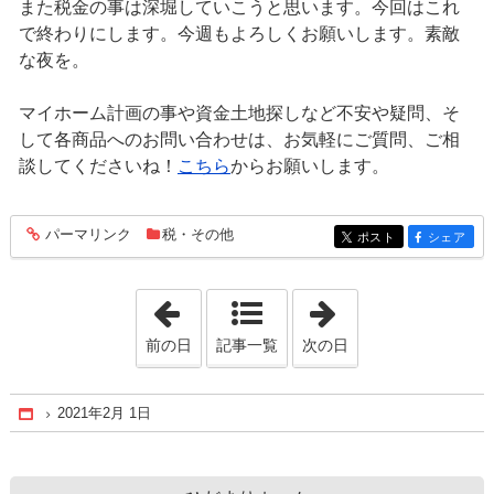
また税金の事は深堀していこうと思います。今回はこれ
で終わりにします。今週もよろしくお願いします。素敵
な夜を。
マイホーム計画の事や資金土地探しなど不安や疑問、そ
して各商品へのお問い合わせは、お気軽にご質問、ご相
談してくださいね！
こちら
からお願いします。
パーマリンク
税・その他
entry549
ポスト
シェア
entry549
entry549
「2021年1月31日」
「2021年2月 2日
前の日
記事一覧
次の日
2021年2月 1日
Home