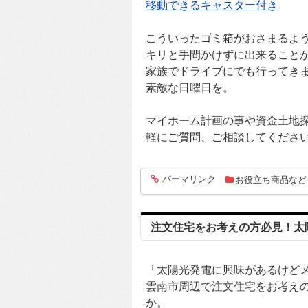
移動できるキャスター付き
こういったゴミ箱がおさまるよ
キリと手間かけずに出来ること
家族でドライブにでも行ってき
素敵な日曜日を。
マイホーム計画の事や資金土地
軽にご質問、ご相談してくださ
パーマリンク
お役立ち商品など
entry555
注文住宅をお考えの方必見！太
「太陽光発電に興味があるけど
雲南市周辺で注文住宅をお考え
か。