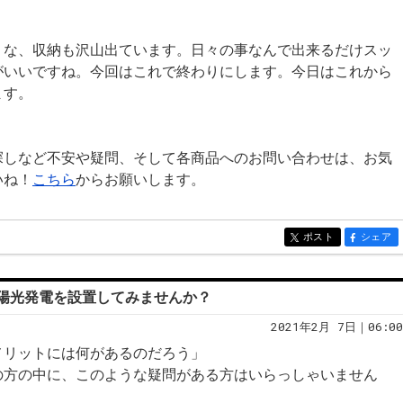
うな、収納も沢山出ています。日々の事なんで出来るだけスッ
がいいですね。今回はこれで終わりにします。今日はこれから
ます。
探しなど不安や疑問、そして各商品へのお問い合わせは、お気
いね！
こちら
からお願いします。
ポスト
シェア
entry555
entry555
陽光発電を設置してみませんか？
2021年2月 7日｜06:00
メリットには何があるのだろう」
の方の中に、このような疑問がある方はいらっしゃいません