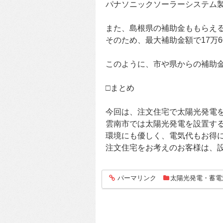
パナソニックソーラーシステム
また、島根県の補助金ももらえるた
そのため、最大補助金額で17万6
このように、市や県からの補助
□まとめ
今回は、注文住宅で太陽光発電
雲南市では太陽光発電を設置す
環境にも優しく、電気代もお得
注文住宅をお考えのお客様は、
パーマリンク
太陽光発電・蓄電
entry498