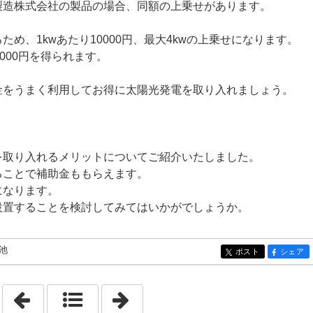
製造株式会社の製品の場合、同額の上乗せがあります。
め、1kwあたり10000円、最大4kwの上乗せになります。
000円を得られます。
金をうまく利用してお得に太陽光発電を取り入れましょう。
を取り入れるメリットについてご紹介いたしました。
ることで補助金ももらえます。
になります。
設置することを検討してみてはいかがでしょうか。
池
ポスト
シェア
entry498
entry498
「2021年2月 6日」
「2021年2月 8日」