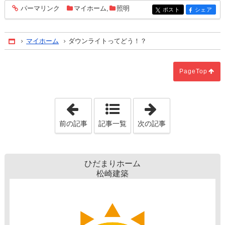
パーマリンク
マイホーム
,
照明
entry1479
ポスト
シェア
entry1479
entry1479
マイホーム
ダウンライトってどう！？
Home
PageTop
「マイホームって素敵だな。」
「庭付き一戸建
前の記事
記事一覧
次の記事
ひだまりホーム
松崎建築