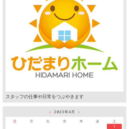
スタッフの仕事や日常をつぶやきます
«
2023年4月
»
日
月
火
水
木
金
土
1