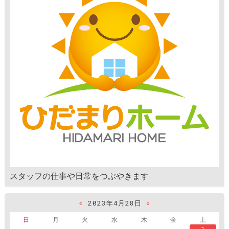
スタッフの仕事や日常をつぶやきます
«
2023年4月28日
»
日
月
火
水
木
金
土