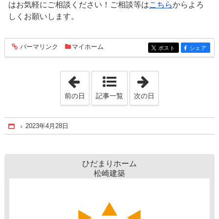
はお気軽にご相談ください！ご相談等は
こちら
からよろ
しくお願いします。
パーマリンク
マイホーム
entry1510
ポスト
シェア
entry1510
entry1510
「2023年4月27日」
「2023年4月29日
前の日
記事一覧
次の日
2023年4月28日
Home
ひだまりホーム
松崎建築